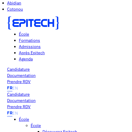
Abidjan
Cotonou
École
Formations
Admissions
Après Epitech
Agenda
Candidature
Documentation
Prendre RDV
FR
EN
Candidature
Documentation
Prendre RDV
FR
EN
École
École
Découvrez Epitech