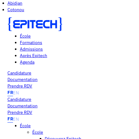
Abidjan
Cotonou
École
Formations
Admissions
Après Epitech
Agenda
Candidature
Documentation
Prendre RDV
FR
EN
Candidature
Documentation
Prendre RDV
FR
EN
École
École
Découvrez Epitech