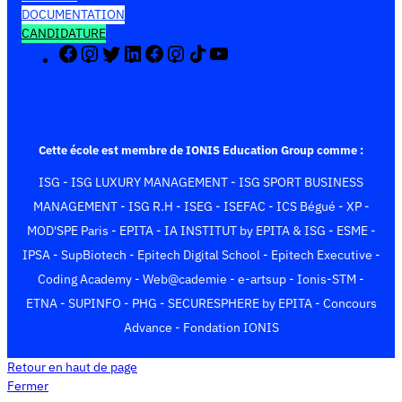
DOCUMENTATION
CANDIDATURE
F
I
X
L
F
I
T
Y
a
n
(
i
a
n
i
o
c
s
T
n
c
s
k
u
e
t
w
k
e
t
T
T
b
a
i
e
b
a
o
u
o
g
t
d
o
g
k
b
Cette école est membre de IONIS Education Group comme :
o
r
t
I
o
r
e
ISG
-
ISG LUXURY MANAGEMENT
-
ISG SPORT BUSINESS
k
a
e
n
k
a
m
r
m
MANAGEMENT
-
ISG R.H
-
ISEG
-
ISEFAC
-
ICS Bégué
-
XP
-
)
MOD'SPE Paris
-
EPITA
-
IA INSTITUT by EPITA & ISG
-
ESME
-
IPSA
-
SupBiotech
-
Epitech Digital School
-
Epitech Executive
-
Coding Academy
-
Web@cademie
-
e-artsup
-
Ionis-STM
-
ETNA
-
SUPINFO
-
PHG
-
SECURESPHERE by EPITA
-
Concours
Advance
-
Fondation IONIS
Retour en haut de page
Fermer