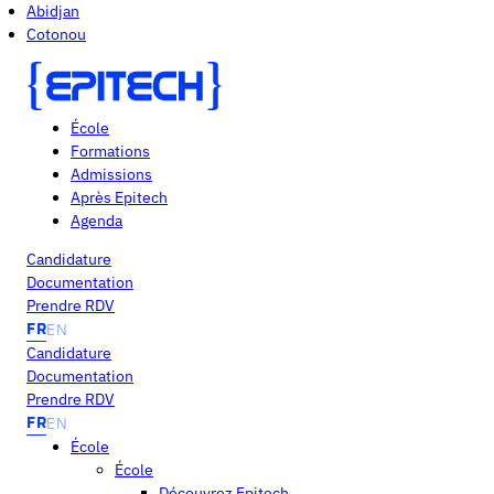
Abidjan
Cotonou
École
Formations
Admissions
Après Epitech
Agenda
Candidature
Documentation
Prendre RDV
FR
EN
Candidature
Documentation
Prendre RDV
FR
EN
École
École
Découvrez Epitech