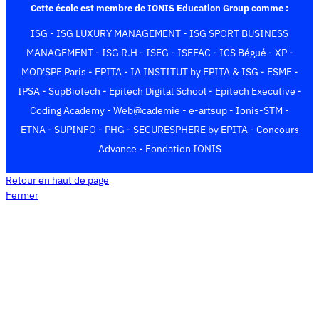
o
g
t
d
o
g
k
b
Cette école est membre de IONIS Education Group comme :
o
r
t
I
o
r
e
ISG
-
ISG LUXURY MANAGEMENT
-
ISG SPORT BUSINESS
k
a
e
n
k
a
m
r
m
MANAGEMENT
-
ISG R.H
-
ISEG
-
ISEFAC
-
ICS Bégué
-
XP
-
)
MOD'SPE Paris
-
EPITA
-
IA INSTITUT by EPITA & ISG
-
ESME
-
IPSA
-
SupBiotech
-
Epitech Digital School
-
Epitech Executive
-
Coding Academy
-
Web@cademie
-
e-artsup
-
Ionis-STM
-
ETNA
-
SUPINFO
-
PHG
-
SECURESPHERE by EPITA
-
Concours
Advance
-
Fondation IONIS
Retour en haut de page
Fermer