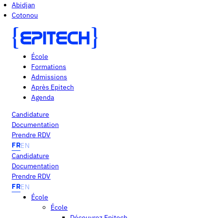
Abidjan
Cotonou
École
Formations
Admissions
Après Epitech
Agenda
Candidature
Documentation
Prendre RDV
FR
EN
Candidature
Documentation
Prendre RDV
FR
EN
École
École
Découvrez Epitech