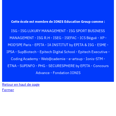
c
s
T
n
c
s
k
u
e
t
w
k
e
t
T
T
b
a
i
e
b
a
o
u
o
g
t
d
o
g
k
b
Cette école est membre de IONIS Education Group comme :
o
r
t
I
o
r
e
ISG
-
ISG LUXURY MANAGEMENT
-
ISG SPORT BUSINESS
k
a
e
n
k
a
m
r
m
MANAGEMENT
-
ISG R.H
-
ISEG
-
ISEFAC
-
ICS Bégué
-
XP
-
)
MOD'SPE Paris
-
EPITA
-
IA INSTITUT by EPITA & ISG
-
ESME
-
IPSA
-
SupBiotech
-
Epitech Digital School
-
Epitech Executive
-
Coding Academy
-
Web@cademie
-
e-artsup
-
Ionis-STM
-
ETNA
-
SUPINFO
-
PHG
-
SECURESPHERE by EPITA
-
Concours
Advance
-
Fondation IONIS
Retour en haut de page
Fermer