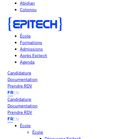
Abidjan
Cotonou
École
Formations
Admissions
Après Epitech
Agenda
Candidature
Documentation
Prendre RDV
FR
EN
Candidature
Documentation
Prendre RDV
FR
EN
École
École
Découvrez Epitech