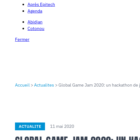
Après Epitech
Agenda
Abidjan
Cotonou
Fermer
Accueil
>
Actualites
>
Global Game Jam 2020: un hackathon de je
11 mai 2020
ACTUALITE