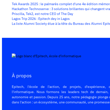
Tek Awards 2025 : le palmarès complet d'une 4e édition mémor
Hackathon Technoserve : 3 solutions brillantes qui changent vr
Priscilla, Tek2, est notre CEO of The Day
Lagos Trip 2026 : Epitech dey in Lagos
La liste Alumni Society élue à la tête du Bureau des Alumni Epi
À propos
Epitech, l'école de l'action, de projets, d'expérience, 
l'informatique. Nous formons les leaders tech de demain,
autonomie et passion. Depuis 25 ans, notre pédagogie plonge 
dans l'action : un écosystème, une communauté, une promesse 