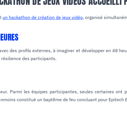
KATHON DE JEUX VIDÉOS ACCUEILLI P
20
un hackathon de création de jeux vidéo
, organisé simultané
HEURES
 avec des profils externes, à imaginer et développer en 48 he
 résilience des participants.
ur. Parmi les équipes participantes, seules certaines ont pu
nmoins constitué un baptême de feu concluant pour Epitech B