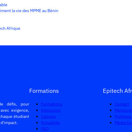
able
aiment la vie des MPME au Bénin
tech Afrique
Formations
Epitech Afr
de défis, pour
Formations
Contact
 avec exigence,
Admission
Mentions
chaque étudiant
Campus
Politique
d'impact.
Actualités
Media Ce
FAQ