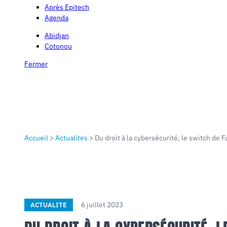
Après Epitech
Agenda
Abidjan
Cotonou
Fermer
Accueil
>
Actualites
>
Du droit à la cybersécurité, le switch de F
6 juillet 2023
ACTUALITE