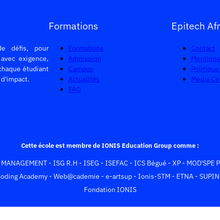
Formations
Epitech Afr
de défis, pour
Formations
Contact
 avec exigence,
Admission
Mentions
chaque étudiant
Campus
Politique
d'impact.
Actualités
Media Ce
FAQ
Cette école est membre de IONIS Education Group comme :
S MANAGEMENT
-
ISG R.H
-
ISEG
-
ISEFAC
-
ICS Bégué
-
XP
-
MOD'SPE P
oding Academy
-
Web@cademie
-
e-artsup
-
Ionis-STM
-
ETNA
-
SUPIN
Fondation IONIS