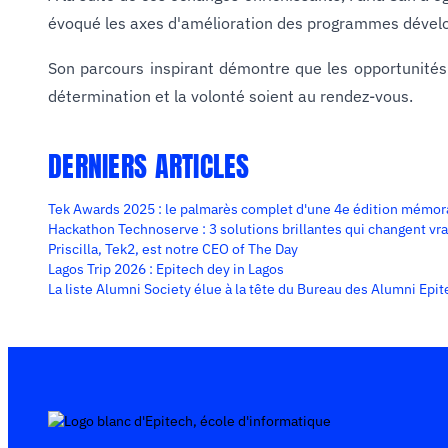
évoqué les axes d'amélioration des programmes dévelop
Son parcours inspirant démontre que les opportunités 
détermination et la volonté soient au rendez-vous.
DERNIERS ARTICLES
Tek Awards 2025 : le palmarès complet d'une 4e édition mémor
Hackathon Technoserve : 3 solutions brillantes qui changent vr
Priscilla, Tek2, est notre CEO of The Day
Lagos Trip 2026 : Epitech dey in Lagos
La liste Alumni Society élue à la tête du Bureau des Alumni Epi