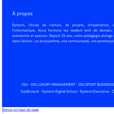
À propos
Epitech, l'école de l'action, de projets, d'expérience, 
l'informatique. Nous formons les leaders tech de demain,
autonomie et passion. Depuis 25 ans, notre pédagogie plonge 
dans l'action : un écosystème, une communauté, une promesse 
ISG
-
ISG LUXURY MANAGEMENT
-
ISG SPORT BUSINES
SupBiotech
-
Epitech Digital School
-
Epitech Executive
-
C
Retour en haut de page