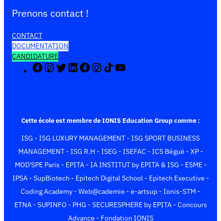
Prenons contact !
CONTACT
DOCUMENTATION
CANDIDATURE
F
I
X
L
F
I
T
Y
a
n
(
i
a
n
i
o
c
s
T
n
c
s
k
u
e
t
w
k
e
t
T
T
b
a
i
e
b
a
o
u
o
g
t
d
o
g
k
b
Cette école est membre de IONIS Education Group comme :
o
r
t
I
o
r
e
ISG
-
ISG LUXURY MANAGEMENT
-
ISG SPORT BUSINESS
k
a
e
n
k
a
m
r
m
MANAGEMENT
-
ISG R.H
-
ISEG
-
ISEFAC
-
ICS Bégué
-
XP
-
)
MOD'SPE Paris
-
EPITA
-
IA INSTITUT by EPITA & ISG
-
ESME
-
IPSA
-
SupBiotech
-
Epitech Digital School
-
Epitech Executive
-
Coding Academy
-
Web@cademie
-
e-artsup
-
Ionis-STM
-
ETNA
-
SUPINFO
-
PHG
-
SECURESPHERE by EPITA
-
Concours
Advance
-
Fondation IONIS