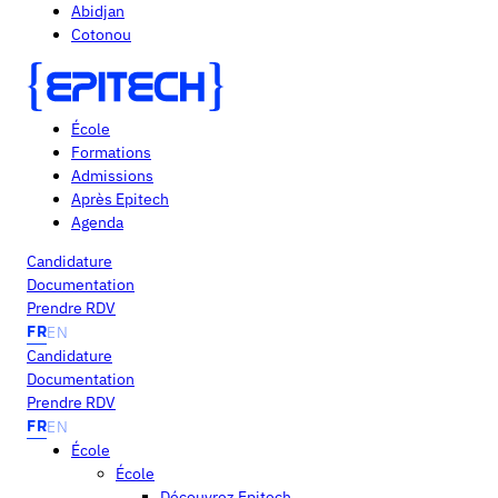
Abidjan
Cotonou
École
Formations
Admissions
Après Epitech
Agenda
Candidature
Documentation
Prendre RDV
FR
EN
Candidature
Documentation
Prendre RDV
FR
EN
École
École
Découvrez Epitech