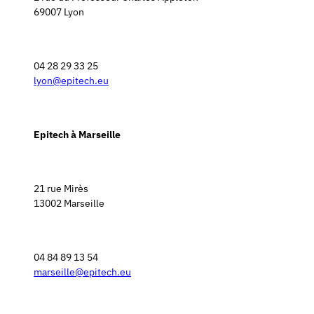
69007 Lyon
04 28 29 33 25
lyon@epitech.eu
Epitech à Marseille
21 rue Mirès
13002 Marseille
04 84 89 13 54
marseille@epitech.eu