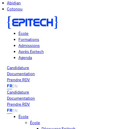
Abidjan
Cotonou
École
Formations
Admissions
Après Epitech
Agenda
Candidature
Documentation
Prendre RDV
FR
EN
Candidature
Documentation
Prendre RDV
FR
EN
École
École
Découvrez Epitech