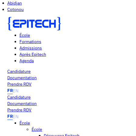
Abidjan
Cotonou
École
Formations
Admissions
Après Epitech
Agenda
Candidature
Documentation
Prendre RDV
FR
EN
Candidature
Documentation
Prendre RDV
FR
EN
École
École
Découvrez Epitech