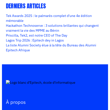
DERNIERS ARTICLES
Tek Awards 2025 : le palmarès complet d'une 4e édition
mémorable
Hackathon Technoserve : 3 solutions brillantes qui changent
vraiment la vie des MPME au Bénin
Priscilla, Tek2, est notre CEO of The Day
Lagos Trip 2026 : Epitech dey in Lagos
La liste Alumni Society élue à la tête du Bureau des Alumni
Epitech Afrique
À propos