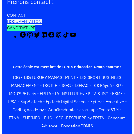
Prenons contact !
CONTACT
DOCUMENTATION
CANDIDATURE
F
I
X
L
F
I
T
Y
a
n
(
i
a
n
i
o
c
s
T
n
c
s
k
u
e
t
w
k
e
t
T
T
b
a
i
e
b
a
o
u
o
g
t
d
o
g
k
b
Cette école est membre de IONIS Education Group comme :
o
r
t
I
o
r
e
ISG
-
ISG LUXURY MANAGEMENT
-
ISG SPORT BUSINESS
k
a
e
n
k
a
m
r
m
MANAGEMENT
-
ISG R.H
-
ISEG
-
ISEFAC
-
ICS Bégué
-
XP
-
)
MOD'SPE Paris
-
EPITA
-
IA INSTITUT by EPITA & ISG
-
ESME
-
IPSA
-
SupBiotech
-
Epitech Digital School
-
Epitech Executive
-
Coding Academy
-
Web@cademie
-
e-artsup
-
Ionis-STM
-
ETNA
-
SUPINFO
-
PHG
-
SECURESPHERE by EPITA
-
Concours
Advance
-
Fondation IONIS