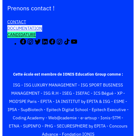
Prenons contact !
CONTACT
DOCUMENTATION
CANDIDATURE
F
I
X
L
F
I
T
Y
a
n
(
i
a
n
i
o
c
s
T
n
c
s
k
u
e
t
w
k
e
t
T
T
b
a
i
e
b
a
o
u
o
g
t
d
o
g
k
b
Cette école est membre de IONIS Education Group comme :
o
r
t
I
o
r
e
ISG
-
ISG LUXURY MANAGEMENT
-
ISG SPORT BUSINESS
k
a
e
n
k
a
m
r
m
MANAGEMENT
-
ISG R.H
-
ISEG
-
ISEFAC
-
ICS Bégué
-
XP
-
)
MOD'SPE Paris
-
EPITA
-
IA INSTITUT by EPITA & ISG
-
ESME
-
IPSA
-
SupBiotech
-
Epitech Digital School
-
Epitech Executive
-
Coding Academy
-
Web@cademie
-
e-artsup
-
Ionis-STM
-
ETNA
-
SUPINFO
-
PHG
-
SECURESPHERE by EPITA
-
Concours
Advance
-
Fondation IONIS