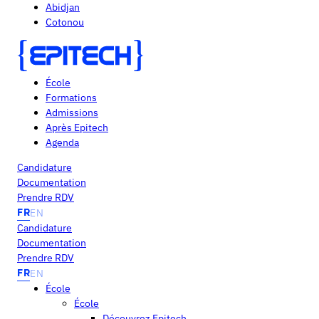
Abidjan
Cotonou
École
Formations
Admissions
Après Epitech
Agenda
Candidature
Documentation
Prendre RDV
FR
EN
Candidature
Documentation
Prendre RDV
FR
EN
École
École
Découvrez Epitech