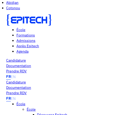
Abidjan
Cotonou
École
Formations
Admissions
Après Epitech
Agenda
Candidature
Documentation
Prendre RDV
FR
EN
Candidature
Documentation
Prendre RDV
FR
EN
École
École
Découvrez Epitech