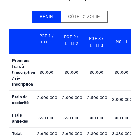
BÉNIN
CÔTE D'IVOIRE
PGE 1 /
/
PGE 2
/
PGE 3
MSc 1
BTB 1
BTB 2
BTB 3
Premiers
frais à
l'inscription
30.000
30.000
30.000
30.000
/ ré-
inscription
Frais de
2.000.000
2.000.000
2.500.000
3.000.000
3
scolarité
Frais
650.000
650.000
300.000
300.000
annexes
Total
2.650.000
2.650.000
2.800.000
3.330.000
3