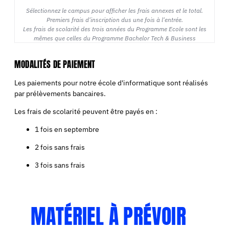
Sélectionnez le campus pour afficher les frais annexes et le total.
Premiers frais d'inscription dus une fois à l'entrée.
​Les frais de scolarité des trois années du Programme Ecole sont les
mêmes que celles du Programme Bachelor Tech & Business
MODALITÉS DE PAIEMENT
Les paiements pour notre école d'informatique sont réalisés
par prélèvements bancaires.
Les frais de scolarité peuvent être payés en :
1 fois en septembre
2 fois sans frais
3 fois sans frais
MATÉRIEL À PRÉVOIR