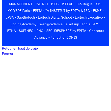
m
r
m
MANAGEMENT
-
ISG R.H
-
ISEG
-
ISEFAC
-
ICS Bégué
-
XP
-
)
MOD'SPE Paris
-
EPITA
-
IA INSTITUT by EPITA & ISG
-
ESME
-
IPSA
-
SupBiotech
-
Epitech Digital School
-
Epitech Executive
-
Coding Academy
-
Web@cademie
-
e-artsup
-
Ionis-STM
-
ETNA
-
SUPINFO
-
PHG
-
SECURESPHERE by EPITA
-
Concours
Advance
-
Fondation IONIS
Retour en haut de page
Fermer